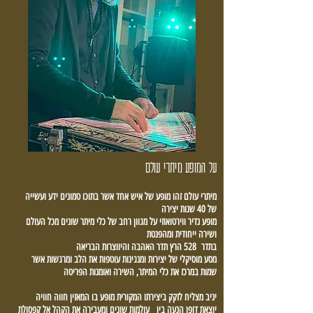
על המופע מיתרי עולם
מיתרי עולם זהו מופע של איש אחד אשר בתוכו טמונים ידע ועשייה
של 40 שנות יצירה
מופע נדיר ווירטואוזי על מגוון רחב של כלי מיתר שונים מכל העולם
ושירה ייחודית ומהפנטת
בתדר 528 הרץ תדר האהבה והיווצרות הבריאה
מסע מוסיקלי של יצירות ומנגינות עוטפות את הלב ומרגשות אשר
שמות במרכז את כלי המיתר, השירה ואומנות הפריטה
יניב מצליח לזקק ביצירתו המקורית מופע בו המאזין חווה חוויה
יוצאת דופן הנעה בין עולמות שונים ומעבירה את הקהל אל קפסולת