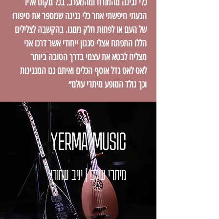
כלי נגינה מהמזרח ומהמערב. בכל מקום אליו
הגעתי חיפשתי אחר כלי נגינה שמספר את סיפורו
של העם או לפחות חלק ממנו. בהקשבה לצלילים
הללו התפתח אצלי סגנון ייחודי אשר דרכו אני
מצליח לבטא את עצמי בדרך הטובה ביותר
לאט לאט גדל אוסף הכלים ואיתם גם המנגינות
וכך נולד המופע מיתרי עולם״
YERMA MUSIC
מיתרי עולם | יניב שחורי