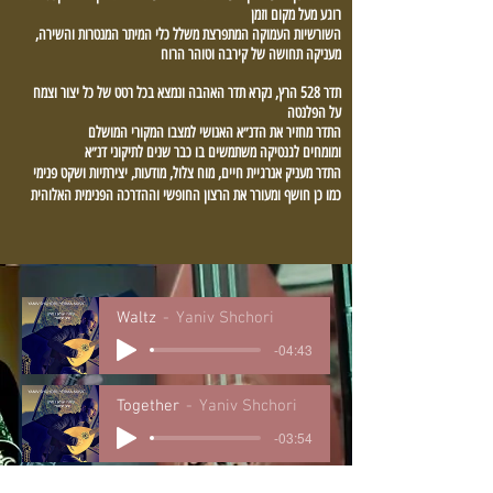
רוגע מעל מקום וזמן
השורשיות העמוקה המתפרצת משלל כלי המיתר המנטרות והשירה,
מעניקה תחושה של קירבה וטוהר הרוח
תדר 528 הרץ, נקרא תדר האהבה ונמצא בכל רטט של כל יצור וצמח
על הפלנטה
התדר מחזיר את הדנ״א האנושי למצבו המקורי המושלם
ומומחים לגנטיקה משתמשים בו כבר שנים לתיקוני דנ״א
התדר מעניק אנרגיית חיים, מוח צלול, מודעות, יצירתיות ושקט פנימי
כמו כן חושף ומעורר את הרצון החופשי וההדרכה הפנימית האלוהית
Waltz
Yaniv Shchori
-04:43
Together
Yaniv Shchori
-03:54