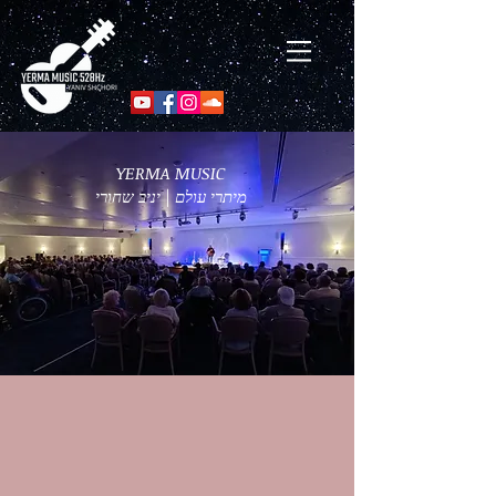
​YERMA MUSIC
מיתרי עולם | יניב שחורי